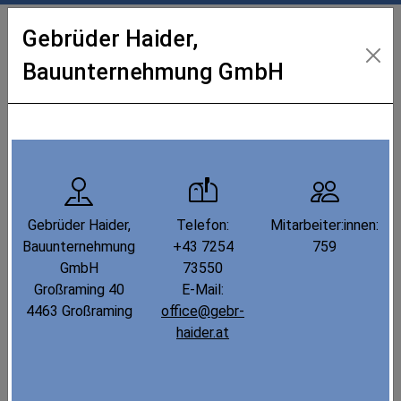
Gebrüder Haider,
Bauunternehmung GmbH
Industrielandkarte Oberösterreich
Karte
Liste
Filter
Gebrüder Haider,
Telefon:
Mitarbeiter:innen:
Bauunternehmung
+43 7254
759
GmbH
73550
Großraming 40
E-Mail:
4463 Großraming
office@gebr-
haider.at