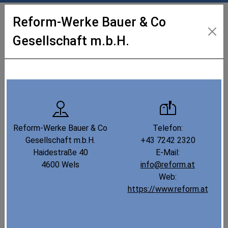
Reform-Werke Bauer & Co
Gesellschaft m.b.H.
Industrielandkarte Oberösterreich
Karte
Liste
Filter
Reform-Werke Bauer & Co
Telefon:
Gesellschaft m.b.H.
+43 7242 2320
Haidestraße 40
E-Mail:
4600 Wels
info@reform.at
Web:
https://www.reform.at